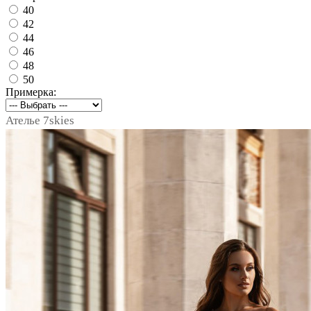
40
42
44
46
48
50
Примерка:
Ателье 7skies
notext
notext