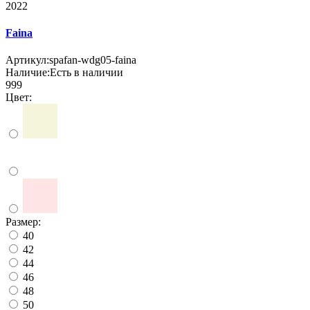
2022
Faina
Артикул:
spafan-wdg05-faina
Наличие:
Есть в наличии
999
Цвет:
Размер:
40
42
44
46
48
50