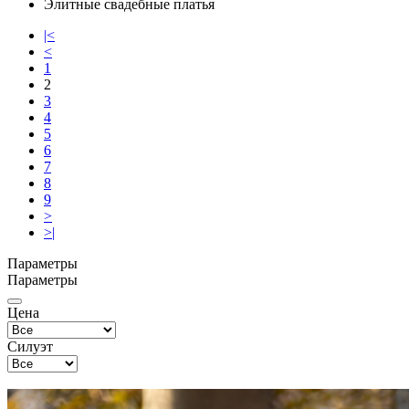
Элитные свадебные платья
|<
<
1
2
3
4
5
6
7
8
9
>
>|
Параметры
Параметры
Цена
Силуэт