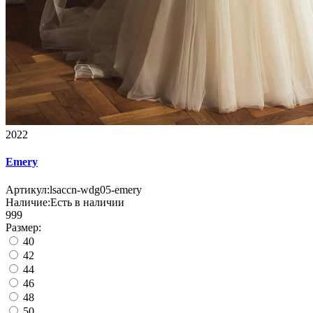
2022
Emery
Артикул:
lsaccn-wdg05-emery
Наличие:
Есть в наличии
999
Размер:
40
42
44
46
48
50