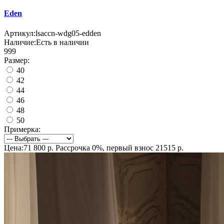
Eden
Артикул:
lsaccn-wdg05-edden
Наличие:
Есть в наличии
999
Размер:
40
42
44
46
48
50
Примерка:
Цена:71 800 р.
Рассрочка 0%, первый взнос 21515 р.