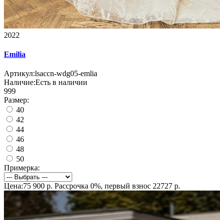
2022
Emilia
Артикул:
lsaccn-wdg05-emlia
Наличие:
Есть в наличии
999
Размер:
40
42
44
46
48
50
Примерка:
Цена:75 900 р.
Рассрочка 0%, первый взнос 22727 р.