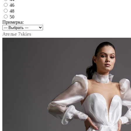
46
48
50
Примерка:
Ателье 7skies
notext
notext