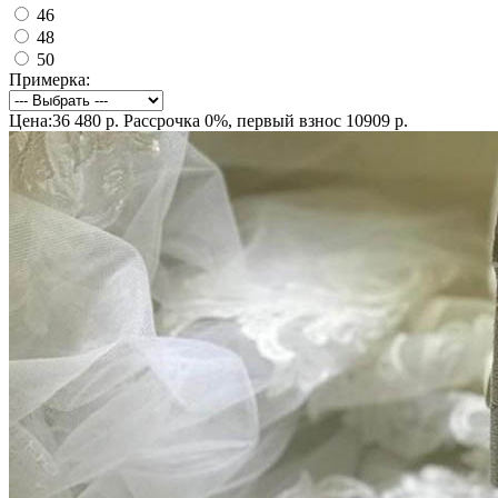
46
48
50
Примерка:
Цена:36 480 р.
Рассрочка 0%, первый взнос 10909 р.