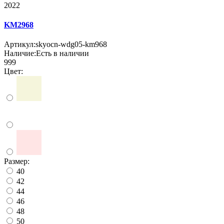
2022
KM2968
Артикул:
skyocn-wdg05-km968
Наличие:
Есть в наличии
999
Цвет:
Размер:
40
42
44
46
48
50