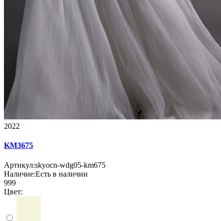
2022
KM3675
Артикул:
skyocn-wdg05-km675
Наличие:
Есть в наличии
999
Цвет: