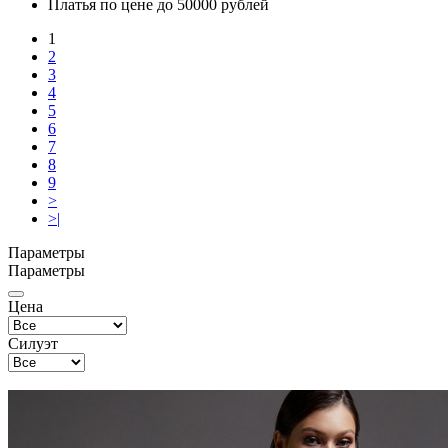
Платья по цене до 50000 рублей
1
2
3
4
5
6
7
8
9
>
>|
Параметры
Параметры
Цена
Силуэт