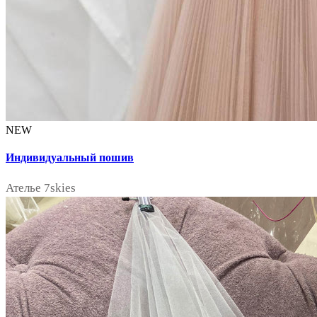
NEW
Индивидуальный пошив
Ателье 7skies
notext
notext