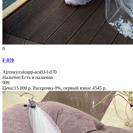
0
F-070
Артикул:
slospp-acs03-f-070
Наличие:
Есть в наличии
999
Цена:15 000 р.
Рассрочка 0%, первый взнос 4545 р.