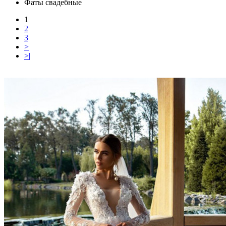
Фаты свадебные
1
2
3
>
>|