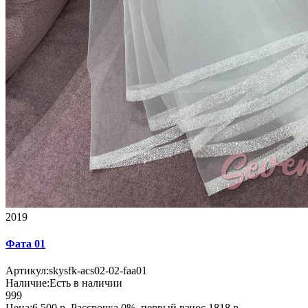
2019
Фата 01
Артикул:
skysfk-acs02-02-faa01
Наличие:
Есть в наличии
999
Цена:6 500 р.
Рассрочка 0%, первый взнос 1818 р.