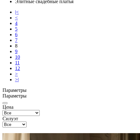
Элитные свадебные платья
|<
<
4
5
6
7
8
9
10
11
12
>
>|
Параметры
Параметры
Цена
Силуэт