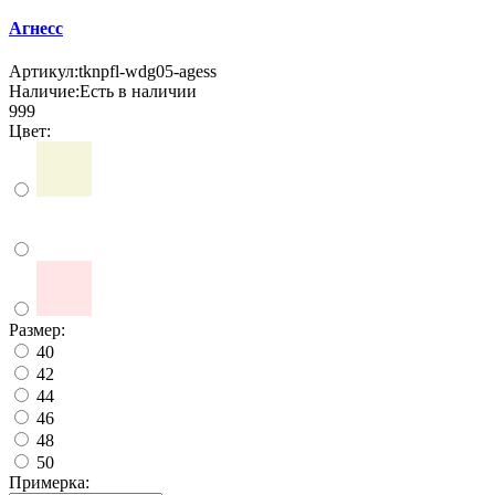
Агнесс
Артикул:
tknpfl-wdg05-agess
Наличие:
Есть в наличии
999
Цвет:
Размер:
40
42
44
46
48
50
Примерка: