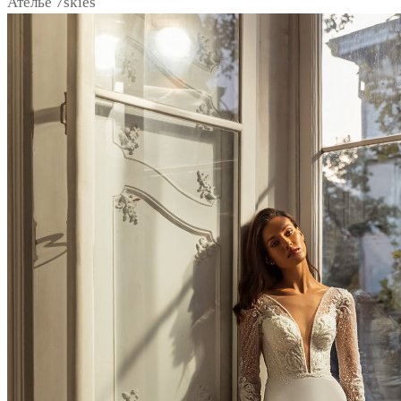
Ателье 7skies
notext
notext