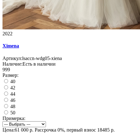
2022
Ximena
Артикул:
lsaccn-wdg05-xiena
Наличие:
Есть в наличии
999
Размер:
40
42
44
46
48
50
Примерка:
Цена:61 000 р.
Рассрочка 0%, первый взнос 18485 р.