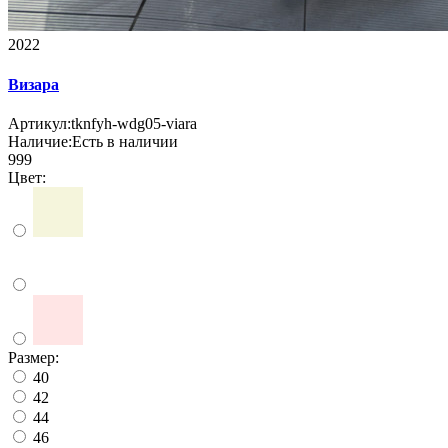
2022
Визара
Артикул:
tknfyh-wdg05-viara
Наличие:
Есть в наличии
999
Цвет:
Размер:
40
42
44
46