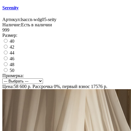
Serenity
Артикул:
lsaccn-wdg05-seity
Наличие:
Есть в наличии
999
Размер:
40
42
44
46
48
50
Примерка:
Цена:58 600 р.
Рассрочка 0%, первый взнос 17576 р.