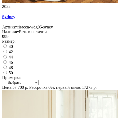
2022
Sydney
Артикул:
lsaccn-wdg05-syney
Наличие:
Есть в наличии
999
Размер:
40
42
44
46
48
50
Примерка:
Цена:57 700 р.
Рассрочка 0%, первый взнос 17273 р.