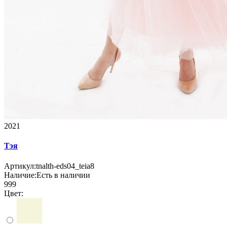
2021
Тэя
Артикул:
tnalth-eds04_teia8
Наличие:
Есть в наличии
999
Цвет: