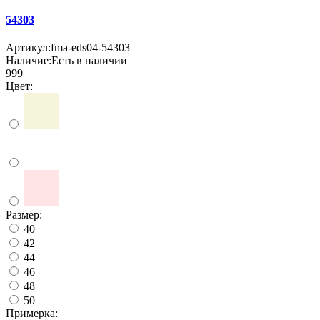
54303
Артикул:
fma-eds04-54303
Наличие:
Есть в наличии
999
Цвет:
Размер:
40
42
44
46
48
50
Примерка: