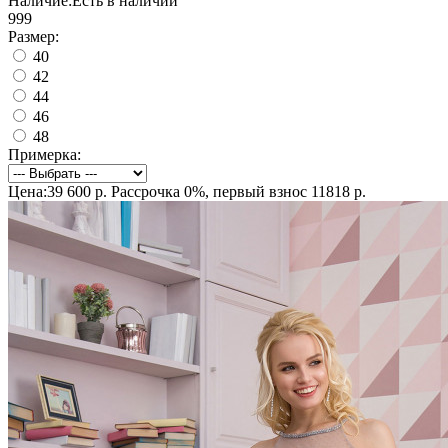
Наличие:
Есть в наличии
999
Размер:
40
42
44
46
48
Примерка:
Цена:39 600 р.
Рассрочка 0%, первый взнос 11818 р.