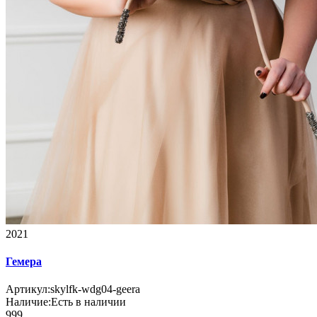
2021
Гемера
Артикул:
skylfk-wdg04-geera
Наличие:
Есть в наличии
999