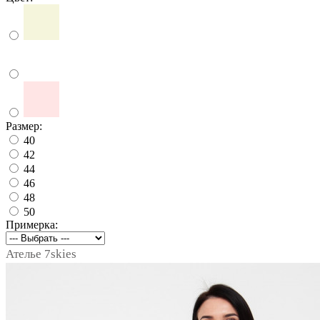
Размер:
40
42
44
46
48
50
Примерка:
Ателье 7skies
notext
notext