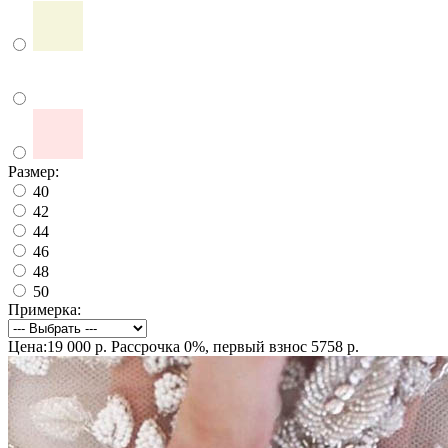
Размер:
40
42
44
46
48
50
Примерка:
Цена:19 000 р.
Рассрочка 0%, первый взнос 5758 р.