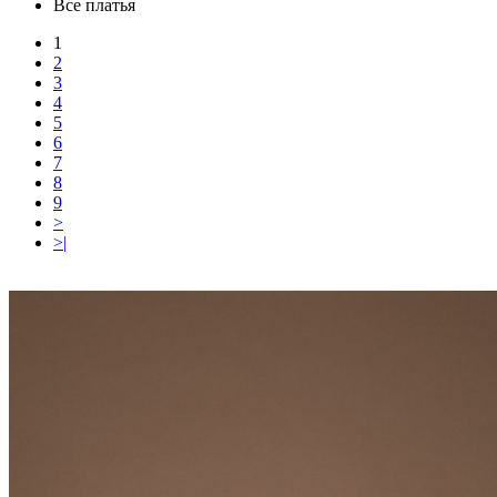
Все платья
1
2
3
4
5
6
7
8
9
>
>|