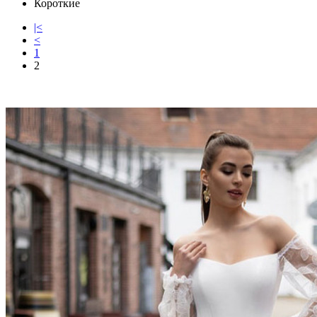
Короткие
|<
<
1
2