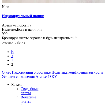
New
Индивидуальный пошив
Артикул:
indposhiv
Наличие:
Есть в наличии
999
Бронируй платье заранее и будь неотразимой!:
Ателье 7skies
notext
|<
notext
<
1
2
О нас
Информация о доставке
Политика конфиденциальности
Условия соглашения
Ателье 7SKY
Каталог
Свадебные
платья
Вечерние
платья