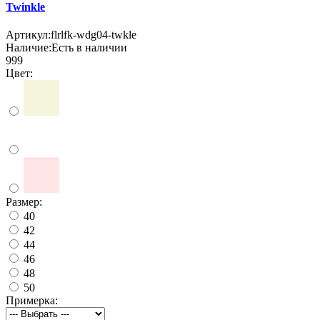
Twinkle
Артикул:
flrlfk-wdg04-twkle
Наличие:
Есть в наличии
999
Цвет:
Размер:
40
42
44
46
48
50
Примерка: