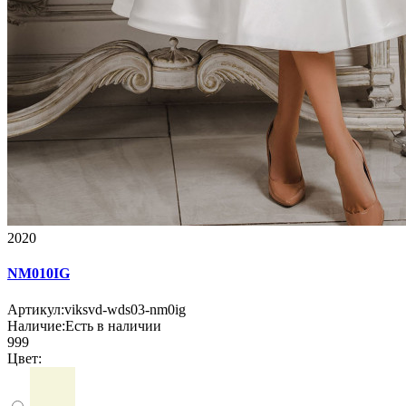
2020
NM010IG
Артикул:
viksvd-wds03-nm0ig
Наличие:
Есть в наличии
999
Цвет: