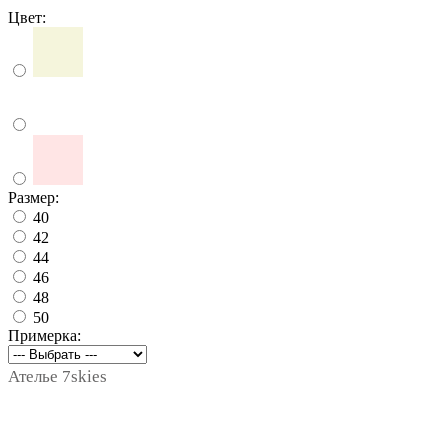
Цвет:
Размер:
40
42
44
46
48
50
Примерка:
Ателье 7skies
notext
notext