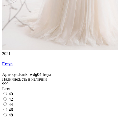
2021
Freya
Артикул:
lsankl-wdg04-freya
Наличие:
Есть в наличии
999
Размер:
40
42
44
46
48