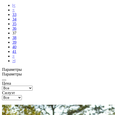
|<
<
33
34
35
36
37
38
39
40
41
>
>|
Параметры
Параметры
Цена
Силуэт