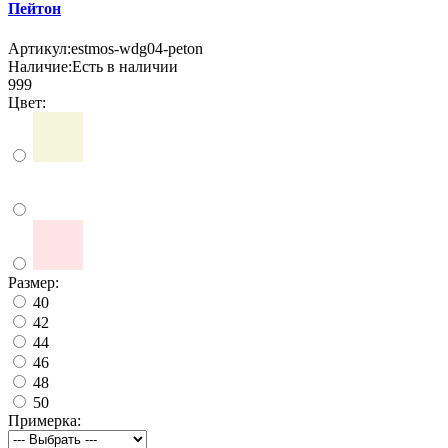
Пейтон
Артикул:
estmos-wdg04-peton
Наличие:
Есть в наличии
999
Цвет:
Размер:
40
42
44
46
48
50
Примерка: