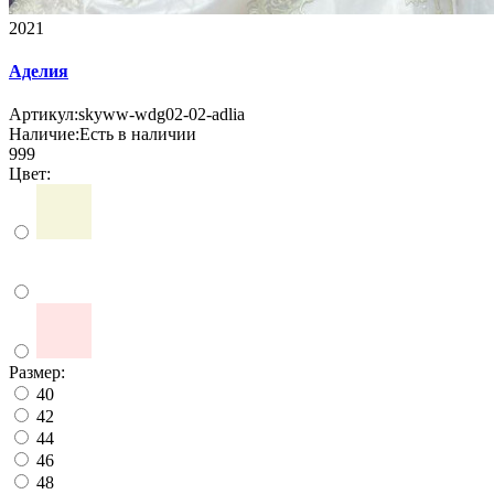
2021
Аделия
Артикул:
skyww-wdg02-02-adlia
Наличие:
Есть в наличии
999
Цвет:
Размер:
40
42
44
46
48