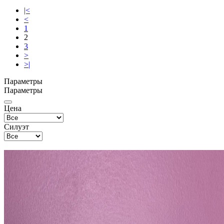
|<
<
1
2
3
>
>|
Параметры
Параметры
Цена
Силуэт