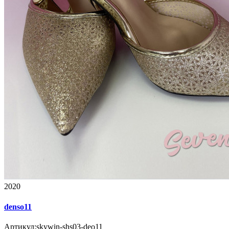
2020
denso11
Артикул:
skywin-shs03-deo11