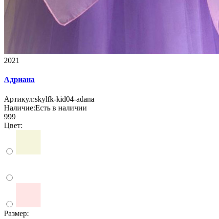
2021
Адриана
Артикул:
skylfk-kid04-adana
Наличие:
Есть в наличии
999
Цвет:
Размер: