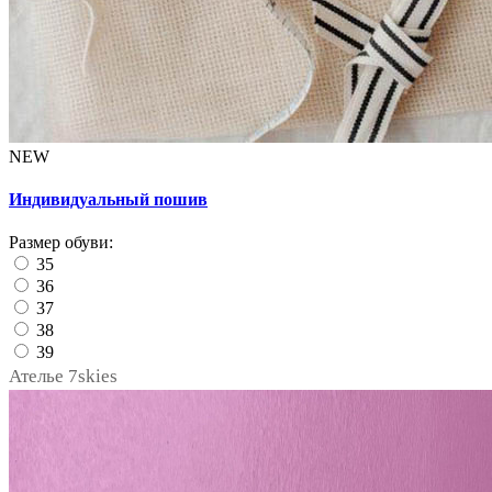
NEW
Индивидуальный пошив
Размер обуви:
35
36
37
38
39
Ателье 7skies
notext
notext