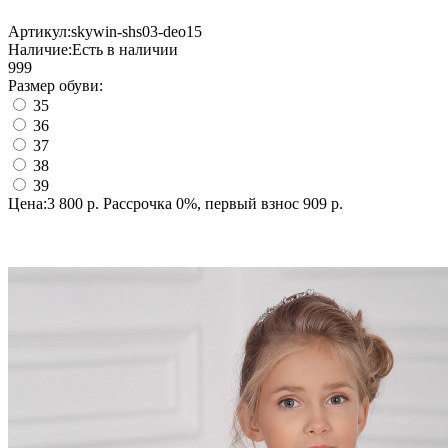
Артикул:
skywin-shs03-deo15
Наличие:
Есть в наличии
999
Размер обуви:
35
36
37
38
39
Цена:3 800 р.
Рассрочка 0%, первый взнос 909 р.